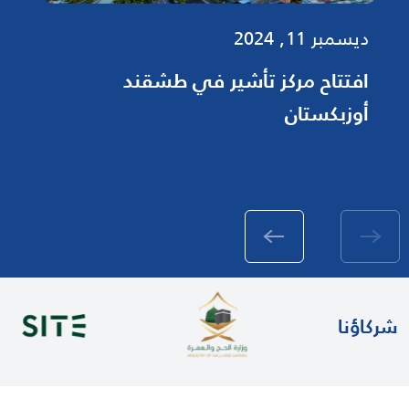
شقند
ديسمبر 9, 2024
تدشين مركز تأشير في في ا
الأوغندية كمبالا
شركاؤنا
26 فبراير 2025