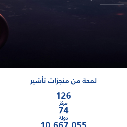
لمحة من منجزات تأشير
126
مركز
74
دولة
18,468,334